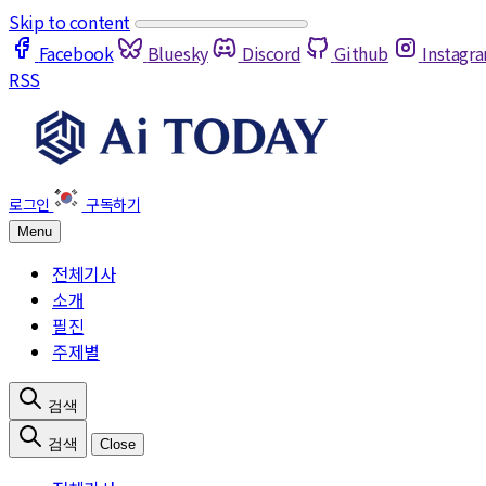
Skip to content
Facebook
Bluesky
Discord
Github
Instagr
RSS
Menu
전체기사
소개
필진
주제별
Close