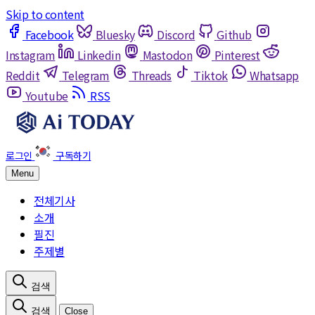
Skip to content
Facebook
Bluesky
Discord
Github
Instagram
Linkedin
Mastodon
Pinterest
Reddit
Telegram
Threads
Tiktok
Whatsapp
Youtube
RSS
Menu
전체기사
소개
필진
주제별
Close