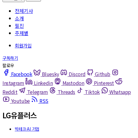
전체기사
소개
필진
주제별
Facebook
Bluesky
Discord
Github
Instagram
Linkedin
Mastodon
Pinterest
Reddit
Telegram
Threads
Tiktok
Whatsapp
Youtube
RSS
LG유플러스
빅테크·AI 기업