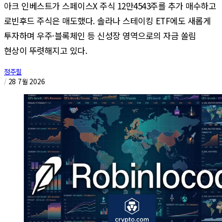
아크 인베스트가 스페이스X 주식 12만4543주를 추가 매수하고
로빈후드 주식은 매도했다. 솔라나 스테이킹 ETF에도 새롭게
투자하며 우주·블록체인 등 신성장 영역으로의 자금 쏠림
현상이 뚜렷해지고 있다.
정주필
/
28 7월 2026