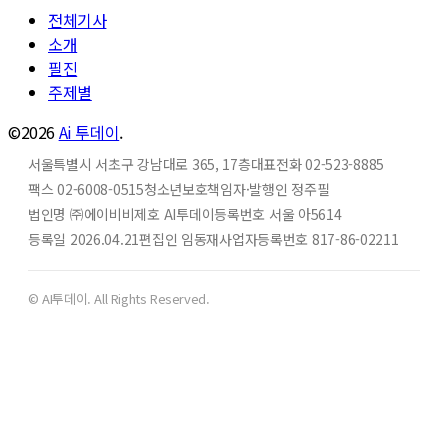
전체기사
소개
필진
주제별
©2026
Ai 투데이
.
서울특별시 서초구 강남대로 365, 17층
대표전화 02-523-8885
팩스 02-6008-0515
청소년보호책임자·발행인 정주필
법인명 ㈜에이비비
제호 AI투데이
등록번호 서울 아5614
등록일 2026.04.21
편집인 임동재
사업자등록번호 817-86-02211
© AI투데이. All Rights Reserved.