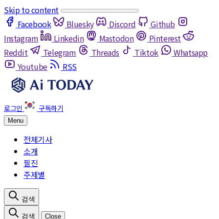
Skip to content
Facebook
Bluesky
Discord
Github
Instagram
Linkedin
Mastodon
Pinterest
Reddit
Telegram
Threads
Tiktok
Whatsapp
Youtube
RSS
Menu
전체기사
소개
필진
주제별
Close