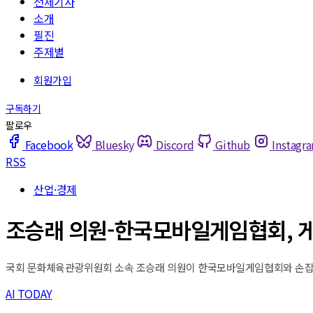
전체기사
소개
필진
주제별
Facebook
Bluesky
Discord
Github
Instagr
RSS
산업·경제
조승래 의원-한국모바일게임협회, 게
국회 문화체육관광위원회 소속 조승래 의원이 한국모바일게임협회와 손잡고 
AI TODAY