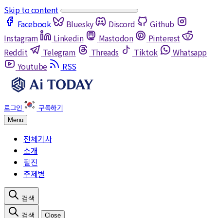
Skip to content
Facebook
Bluesky
Discord
Github
Instagram
Linkedin
Mastodon
Pinterest
Reddit
Telegram
Threads
Tiktok
Whatsapp
Youtube
RSS
Menu
전체기사
소개
필진
주제별
Close