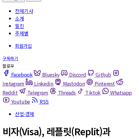
전체기사
소개
필진
주제별
Facebook
Bluesky
Discord
Github
Instagram
Linkedin
Mastodon
Pinterest
Reddit
Telegram
Threads
Tiktok
Whatsapp
Youtube
RSS
산업·경제
비자(Visa), 레플릿(Replit)과