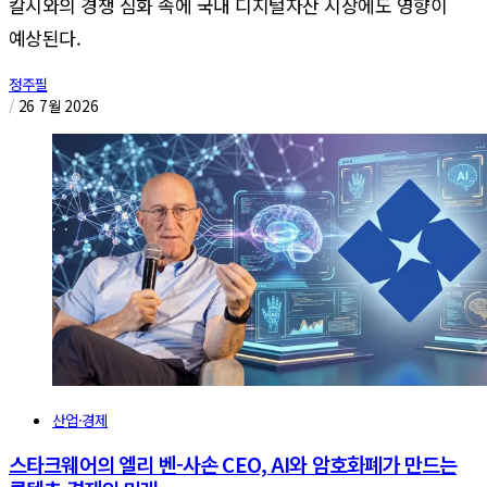
칼시와의 경쟁 심화 속에 국내 디지털자산 시장에도 영향이
예상된다.
정주필
/
26 7월 2026
산업·경제
스타크웨어의 엘리 벤-사손 CEO, AI와 암호화폐가 만드는