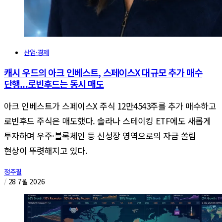
산업·경제
캐시 우드의 아크 인베스트, 스페이스X 대규모 추가 매수
단행...로빈후드는 동시 매도
아크 인베스트가 스페이스X 주식 12만4543주를 추가 매수하고
로빈후드 주식은 매도했다. 솔라나 스테이킹 ETF에도 새롭게
투자하며 우주·블록체인 등 신성장 영역으로의 자금 쏠림
현상이 뚜렷해지고 있다.
정주필
/
28 7월 2026