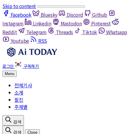
Skip to content
Facebook
Bluesky
Discord
Github
Instagram
Linkedin
Mastodon
Pinterest
Reddit
Telegram
Threads
Tiktok
Whatsapp
Youtube
RSS
Menu
전체기사
소개
필진
주제별
Close