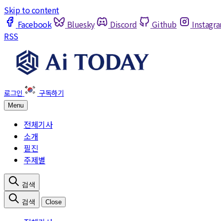
Skip to content
Facebook
Bluesky
Discord
Github
Instagr
RSS
Menu
전체기사
소개
필진
주제별
Close