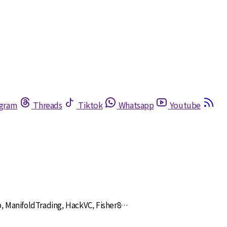
egram
Threads
Tiktok
Whatsapp
Youtube
ifoldTrading, HackVC, Fisher8…