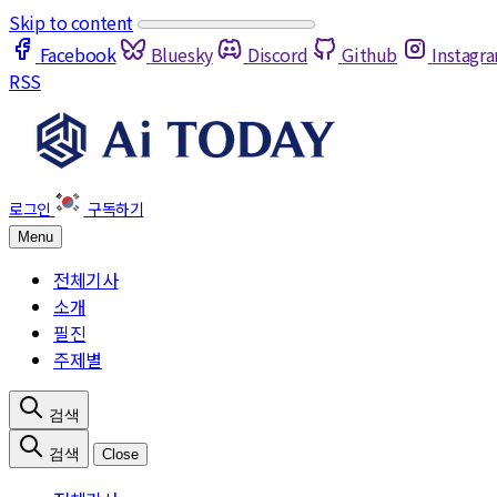
Skip to content
Facebook
Bluesky
Discord
Github
Instagr
RSS
Menu
전체기사
소개
필진
주제별
Close