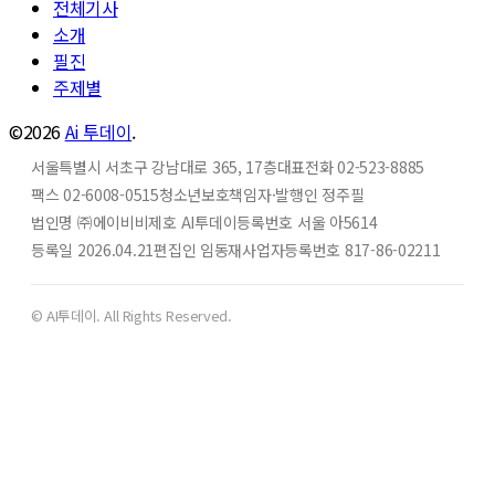
전체기사
소개
필진
주제별
©2026
Ai 투데이
.
서울특별시 서초구 강남대로 365, 17층
대표전화 02-523-8885
팩스 02-6008-0515
청소년보호책임자·발행인 정주필
법인명 ㈜에이비비
제호 AI투데이
등록번호 서울 아5614
등록일 2026.04.21
편집인 임동재
사업자등록번호 817-86-02211
© AI투데이. All Rights Reserved.