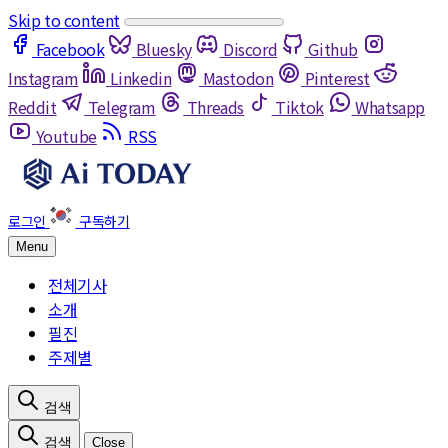
Skip to content
Facebook
Bluesky
Discord
Github
Instagram
Linkedin
Mastodon
Pinterest
Reddit
Telegram
Threads
Tiktok
Whatsapp
Youtube
RSS
Menu
전체기사
소개
필진
주제별
Close