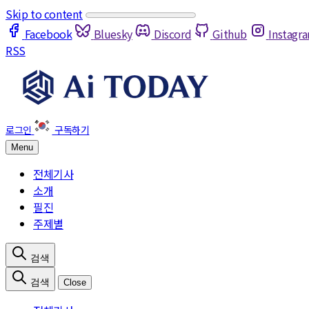
Skip to content
Facebook
Bluesky
Discord
Github
Instagr
RSS
Menu
전체기사
소개
필진
주제별
Close