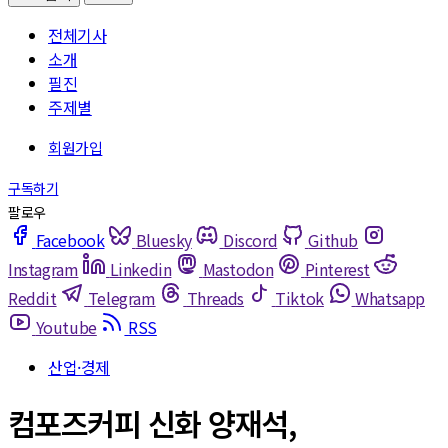
전체기사
소개
필진
주제별
Facebook
Bluesky
Discord
Github
Instagram
Linkedin
Mastodon
Pinterest
Reddit
Telegram
Threads
Tiktok
Whatsapp
Youtube
RSS
산업·경제
컴포즈커피 신화 양재석,