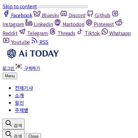
Skip to content
Facebook
Bluesky
Discord
Github
Instagram
Linkedin
Mastodon
Pinterest
Reddit
Telegram
Threads
Tiktok
Whatsapp
Youtube
RSS
Menu
전체기사
소개
필진
주제별
Close