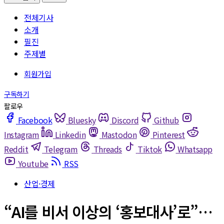
전체기사
소개
필진
주제별
Facebook
Bluesky
Discord
Github
Instagram
Linkedin
Mastodon
Pinterest
Reddit
Telegram
Threads
Tiktok
Whatsapp
Youtube
RSS
산업·경제
“AI를 비서 이상의 ‘홍보대사’로”…