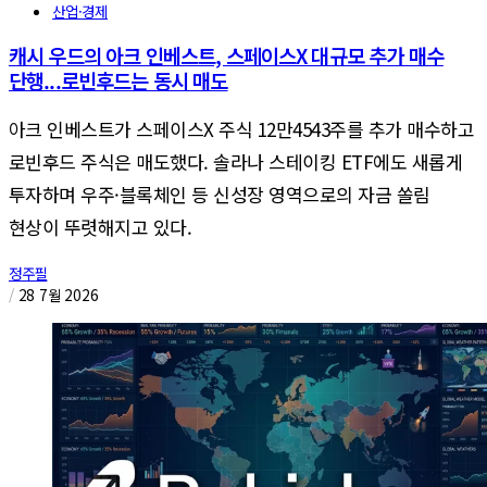
산업·경제
캐시 우드의 아크 인베스트, 스페이스X 대규모 추가 매수
단행...로빈후드는 동시 매도
아크 인베스트가 스페이스X 주식 12만4543주를 추가 매수하고
로빈후드 주식은 매도했다. 솔라나 스테이킹 ETF에도 새롭게
투자하며 우주·블록체인 등 신성장 영역으로의 자금 쏠림
현상이 뚜렷해지고 있다.
정주필
/
28 7월 2026