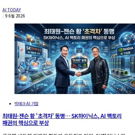
AI TODAY
/
9 6월 2026
빅테크·AI 기업
최태원-젠슨 황 '초격차' 동맹… SK하이닉스, AI 팩토리
패권의 핵심으로 부상