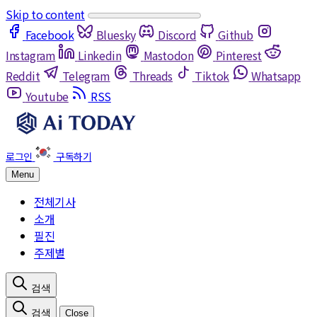
Skip to content
Facebook
Bluesky
Discord
Github
Instagram
Linkedin
Mastodon
Pinterest
Reddit
Telegram
Threads
Tiktok
Whatsapp
Youtube
RSS
Menu
전체기사
소개
필진
주제별
Close