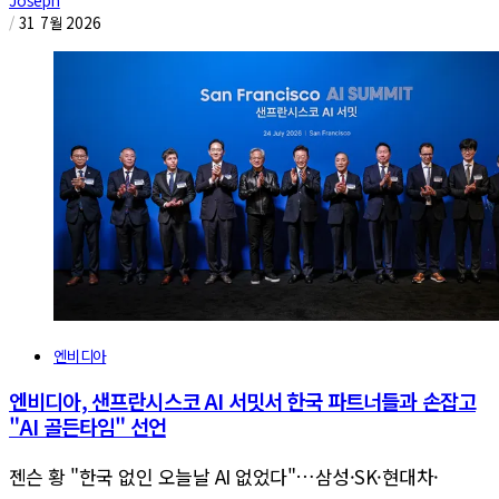
Joseph
/
31 7월 2026
엔비디아
엔비디아, 샌프란시스코 AI 서밋서 한국 파트너들과 손잡고
"AI 골든타임" 선언
젠슨 황 "한국 없인 오늘날 AI 없었다"…삼성·SK·현대차·