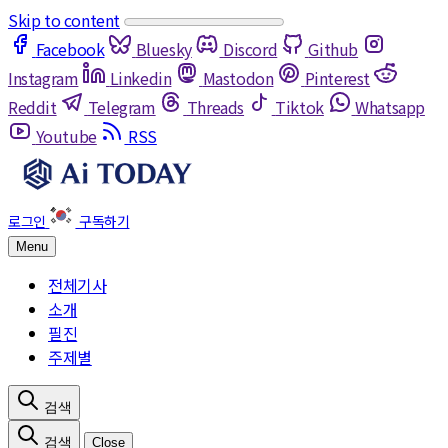
Skip to content
Facebook
Bluesky
Discord
Github
Instagram
Linkedin
Mastodon
Pinterest
Reddit
Telegram
Threads
Tiktok
Whatsapp
Youtube
RSS
Menu
전체기사
소개
필진
주제별
Close