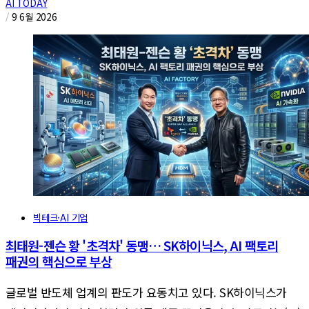
AI TODAY
/
9 6월 2026
빅테크·AI 기업
최태원-젠슨 황 '초격차' 동맹… SK하이닉스, AI 팩토리
패권의 핵심으로 부상
글로벌 반도체 업계의 판도가 요동치고 있다. SK하이닉스가