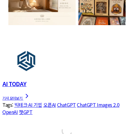
AI TODAY
Tags:
빅테크·AI 기업
오픈AI
ChatGPT
ChatGPT Images 2.0
OpenAI
챗GPT