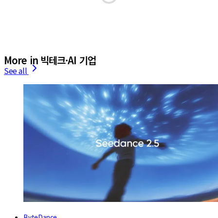
More in 빅테크·AI 기업
See all
ByteDance