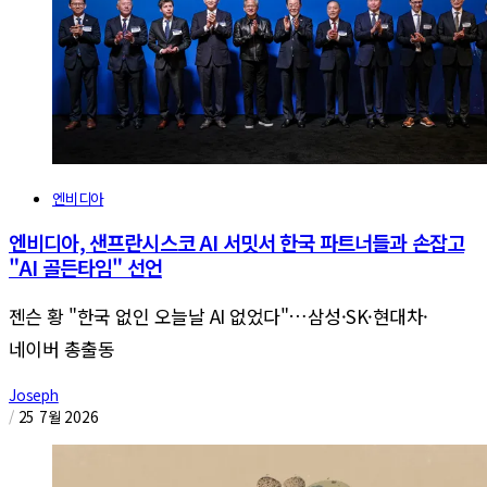
엔비디아
엔비디아, 샌프란시스코 AI 서밋서 한국 파트너들과 손잡고
"AI 골든타임" 선언
젠슨 황 "한국 없인 오늘날 AI 없었다"…삼성·SK·현대차·
네이버 총출동
Joseph
/
25 7월 2026