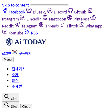
Skip to content
Facebook
Bluesky
Discord
Github
Instagram
Linkedin
Mastodon
Pinterest
Reddit
Telegram
Threads
Tiktok
Whatsapp
Youtube
RSS
Menu
전체기사
소개
필진
주제별
Close