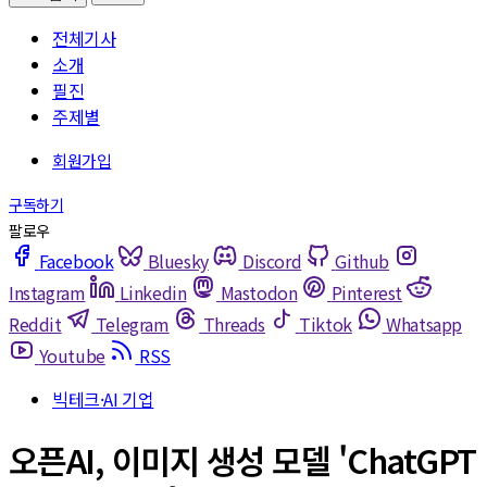
전체기사
소개
필진
주제별
Facebook
Bluesky
Discord
Github
Instagram
Linkedin
Mastodon
Pinterest
Reddit
Telegram
Threads
Tiktok
Whatsapp
Youtube
RSS
빅테크·AI 기업
오픈AI, 이미지 생성 모델 'ChatGPT