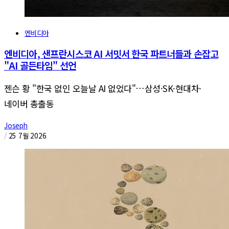
엔비디아
엔비디아, 샌프란시스코 AI 서밋서 한국 파트너들과 손잡고
"AI 골든타임" 선언
젠슨 황 "한국 없인 오늘날 AI 없었다"…삼성·SK·현대차·
네이버 총출동
Joseph
/
25 7월 2026