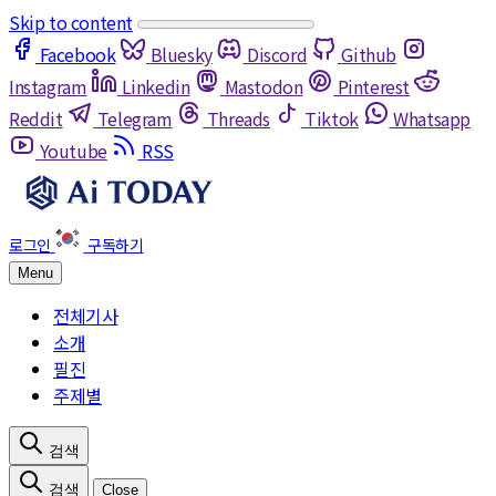
Skip to content
Facebook
Bluesky
Discord
Github
Instagram
Linkedin
Mastodon
Pinterest
Reddit
Telegram
Threads
Tiktok
Whatsapp
Youtube
RSS
Menu
전체기사
소개
필진
주제별
Close