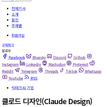
전체기사
소개
필진
주제별
Facebook
Bluesky
Discord
Github
Instagram
Linkedin
Mastodon
Pinterest
Reddit
Telegram
Threads
Tiktok
Whatsapp
Youtube
RSS
빅테크·AI 기업
클로드 디자인(Claude Design)