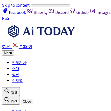
Skip to content
Facebook
Bluesky
Discord
Github
Instagr
RSS
Menu
전체기사
소개
필진
주제별
Close