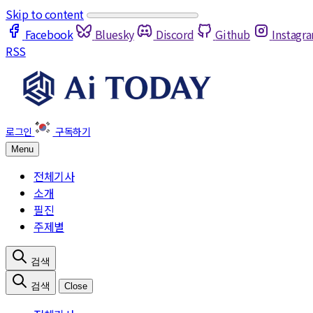
Skip to content
Facebook
Bluesky
Discord
Github
Instagr
RSS
Menu
전체기사
소개
필진
주제별
Close