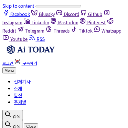
Skip to content
Facebook
Bluesky
Discord
Github
Instagram
Linkedin
Mastodon
Pinterest
Reddit
Telegram
Threads
Tiktok
Whatsapp
Youtube
RSS
Menu
전체기사
소개
필진
주제별
Close