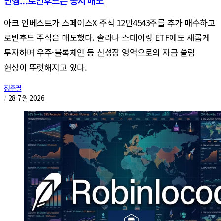
단행...로빈후드는 동시 매도
아크 인베스트가 스페이스X 주식 12만4543주를 추가 매수하고
로빈후드 주식은 매도했다. 솔라나 스테이킹 ETF에도 새롭게
투자하며 우주·블록체인 등 신성장 영역으로의 자금 쏠림
현상이 뚜렷해지고 있다.
정주필
/
28 7월 2026