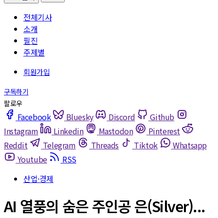
전체기사
소개
필진
주제별
Facebook
Bluesky
Discord
Github
Instagram
Linkedin
Mastodon
Pinterest
Reddit
Telegram
Threads
Tiktok
Whatsapp
Youtube
RSS
산업·경제
AI 열풍의 숨은 주인공 은(Silver)...