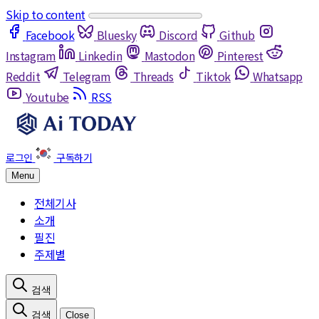
Skip to content
Facebook
Bluesky
Discord
Github
Instagram
Linkedin
Mastodon
Pinterest
Reddit
Telegram
Threads
Tiktok
Whatsapp
Youtube
RSS
Menu
전체기사
소개
필진
주제별
Close