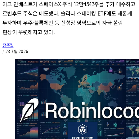
아크 인베스트가 스페이스X 주식 12만4543주를 추가 매수하고
로빈후드 주식은 매도했다. 솔라나 스테이킹 ETF에도 새롭게
투자하며 우주·블록체인 등 신성장 영역으로의 자금 쏠림
현상이 뚜렷해지고 있다.
정주필
/
28 7월 2026