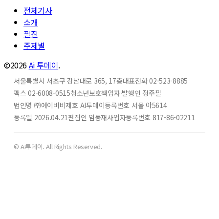
전체기사
소개
필진
주제별
©2026
Ai 투데이
.
서울특별시 서초구 강남대로 365, 17층
대표전화 02-523-8885
팩스 02-6008-0515
청소년보호책임자·발행인 정주필
법인명 ㈜에이비비
제호 AI투데이
등록번호 서울 아5614
등록일 2026.04.21
편집인 임동재
사업자등록번호 817-86-02211
© AI투데이. All Rights Reserved.