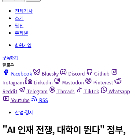
전체기사
소개
필진
주제별
Facebook
Bluesky
Discord
Github
Instagram
Linkedin
Mastodon
Pinterest
Reddit
Telegram
Threads
Tiktok
Whatsapp
Youtube
RSS
산업·경제
"AI 인재 전쟁, 대학이 뛴다" 정부,