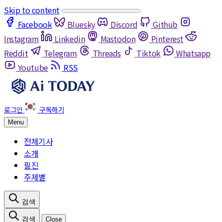
Skip to content
Facebook
Bluesky
Discord
Github
Instagram
Linkedin
Mastodon
Pinterest
Reddit
Telegram
Threads
Tiktok
Whatsapp
Youtube
RSS
Menu
전체기사
소개
필진
주제별
Close