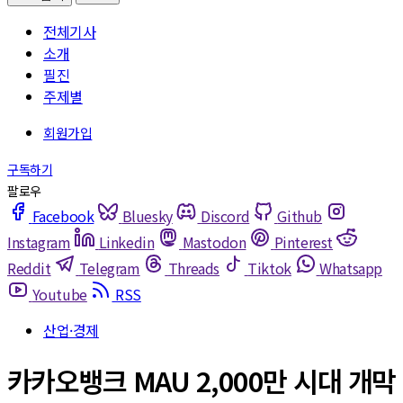
전체기사
소개
필진
주제별
Facebook
Bluesky
Discord
Github
Instagram
Linkedin
Mastodon
Pinterest
Reddit
Telegram
Threads
Tiktok
Whatsapp
Youtube
RSS
산업·경제
카카오뱅크 MAU 2,000만 시대 개막