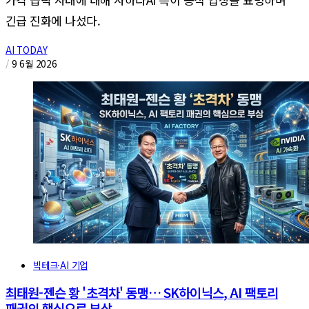
긴급 진화에 나섰다.
AI TODAY
/
9 6월 2026
빅테크·AI 기업
최태원-젠슨 황 '초격차' 동맹… SK하이닉스, AI 팩토리
패권의 핵심으로 부상