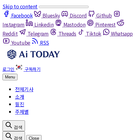
Skip to content
Facebook
Bluesky
Discord
Github
Instagram
Linkedin
Mastodon
Pinterest
Reddit
Telegram
Threads
Tiktok
Whatsapp
Youtube
RSS
Menu
전체기사
소개
필진
주제별
Close