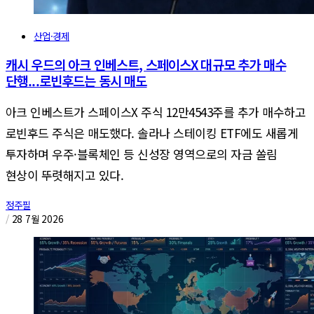
산업·경제
캐시 우드의 아크 인베스트, 스페이스X 대규모 추가 매수
단행...로빈후드는 동시 매도
아크 인베스트가 스페이스X 주식 12만4543주를 추가 매수하고
로빈후드 주식은 매도했다. 솔라나 스테이킹 ETF에도 새롭게
투자하며 우주·블록체인 등 신성장 영역으로의 자금 쏠림
현상이 뚜렷해지고 있다.
정주필
/
28 7월 2026