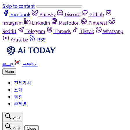
Skip to content
Facebook
Bluesky
Discord
Github
Instagram
Linkedin
Mastodon
Pinterest
Reddit
Telegram
Threads
Tiktok
Whatsapp
Youtube
RSS
Menu
전체기사
소개
필진
주제별
Close