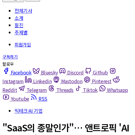
전체기사
소개
필진
주제별
Facebook
Bluesky
Discord
Github
Instagram
Linkedin
Mastodon
Pinterest
Reddit
Telegram
Threads
Tiktok
Whatsapp
Youtube
RSS
빅테크·AI 기업
"SaaS의 종말인가"… 앤트로픽 'AI