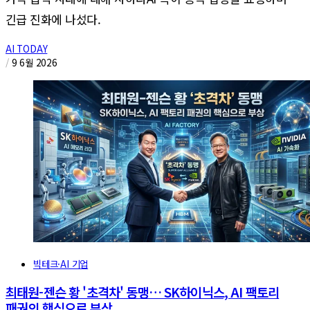
긴급 진화에 나섰다.
AI TODAY
/
9 6월 2026
빅테크·AI 기업
최태원-젠슨 황 '초격차' 동맹… SK하이닉스, AI 팩토리
패권의 핵심으로 부상