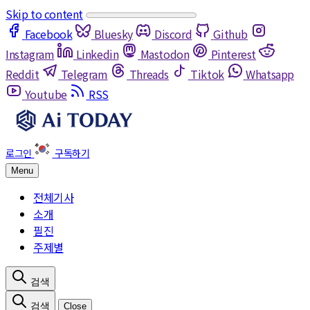
Skip to content
Facebook
Bluesky
Discord
Github
Instagram
Linkedin
Mastodon
Pinterest
Reddit
Telegram
Threads
Tiktok
Whatsapp
Youtube
RSS
Menu
전체기사
소개
필진
주제별
Close