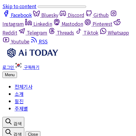
Skip to content
Facebook
Bluesky
Discord
Github
Instagram
Linkedin
Mastodon
Pinterest
Reddit
Telegram
Threads
Tiktok
Whatsapp
Youtube
RSS
Menu
전체기사
소개
필진
주제별
Close