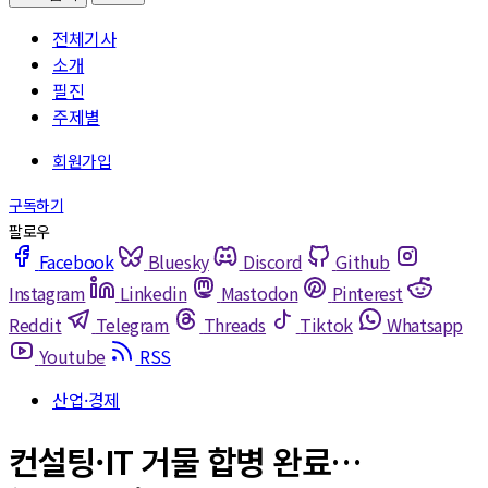
전체기사
소개
필진
주제별
Facebook
Bluesky
Discord
Github
Instagram
Linkedin
Mastodon
Pinterest
Reddit
Telegram
Threads
Tiktok
Whatsapp
Youtube
RSS
산업·경제
컨설팅·IT 거물 합병 완료…