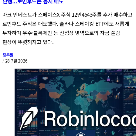
단행...로빈후드는 동시 매도
아크 인베스트가 스페이스X 주식 12만4543주를 추가 매수하고
로빈후드 주식은 매도했다. 솔라나 스테이킹 ETF에도 새롭게
투자하며 우주·블록체인 등 신성장 영역으로의 자금 쏠림
현상이 뚜렷해지고 있다.
정주필
/
28 7월 2026