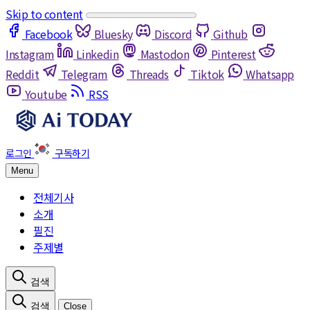
Skip to content
Facebook
Bluesky
Discord
Github
Instagram
Linkedin
Mastodon
Pinterest
Reddit
Telegram
Threads
Tiktok
Whatsapp
Youtube
RSS
Menu
전체기사
소개
필진
주제별
Close