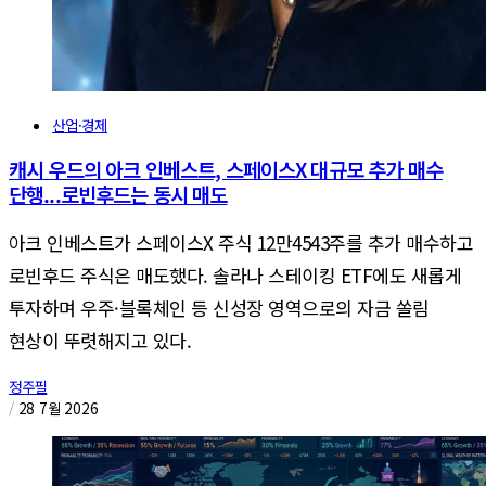
산업·경제
캐시 우드의 아크 인베스트, 스페이스X 대규모 추가 매수
단행...로빈후드는 동시 매도
아크 인베스트가 스페이스X 주식 12만4543주를 추가 매수하고
로빈후드 주식은 매도했다. 솔라나 스테이킹 ETF에도 새롭게
투자하며 우주·블록체인 등 신성장 영역으로의 자금 쏠림
현상이 뚜렷해지고 있다.
정주필
/
28 7월 2026