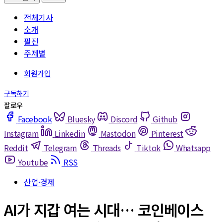
전체기사
소개
필진
주제별
Facebook
Bluesky
Discord
Github
Instagram
Linkedin
Mastodon
Pinterest
Reddit
Telegram
Threads
Tiktok
Whatsapp
Youtube
RSS
산업·경제
AI가 지갑 여는 시대… 코인베이스