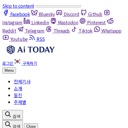
Skip to content
Facebook
Bluesky
Discord
Github
Instagram
Linkedin
Mastodon
Pinterest
Reddit
Telegram
Threads
Tiktok
Whatsapp
Youtube
RSS
Menu
전체기사
소개
필진
주제별
Close