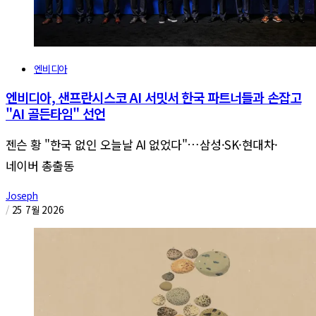
엔비디아
엔비디아, 샌프란시스코 AI 서밋서 한국 파트너들과 손잡고
"AI 골든타임" 선언
젠슨 황 "한국 없인 오늘날 AI 없었다"…삼성·SK·현대차·
네이버 총출동
Joseph
/
25 7월 2026