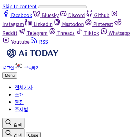
Skip to content
Facebook
Bluesky
Discord
Github
Instagram
Linkedin
Mastodon
Pinterest
Reddit
Telegram
Threads
Tiktok
Whatsapp
Youtube
RSS
Menu
전체기사
소개
필진
주제별
Close