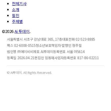
전체기사
소개
필진
주제별
©2026
Ai 투데이
.
서울특별시 서초구 강남대로 365, 17층
대표전화 02-523-8885
팩스 02-6008-0515
청소년보호책임자·발행인 정주필
법인명 ㈜에이비비
제호 AI투데이
등록번호 서울 아5614
등록일 2026.04.21
편집인 임동재
사업자등록번호 817-86-02211
© AI투데이. All Rights Reserved.