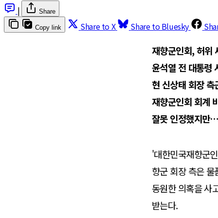
|
Share
Share to X
Share to Bluesky
Sha
Copy link
재향군인회, 허위 
윤석열 전 대통령 
현 신상태 회장 측근
재향군인회 회계 
잘못 인정했지만…
'대한민국재향군인회
향군 회장 측은 물
동원한 의혹을 사고
받는다.