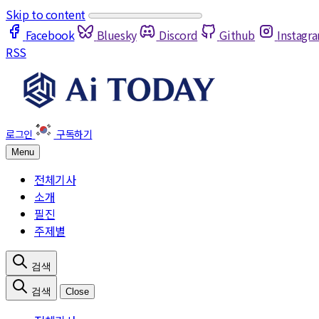
Skip to content
Facebook
Bluesky
Discord
Github
Instagr
RSS
Menu
전체기사
소개
필진
주제별
Close