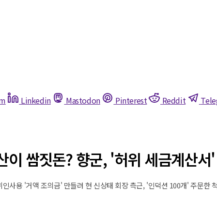
am
Linkedin
Mastodon
Pinterest
Reddit
Tel
산이 쌈짓돈? 향군, '허위 세금계산서
사용 '거액 조의금' 만들려 현 신상태 회장 측근, '인덕션 100개' 주문한