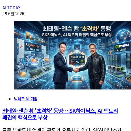
AI TODAY
/
9 6월 2026
빅테크·AI 기업
최태원-젠슨 황 '초격차' 동맹… SK하이닉스, AI 팩토리
패권의 핵심으로 부상
글로벌 반도체 업계의 판도가 요동치고 있다. SK하이닉스가