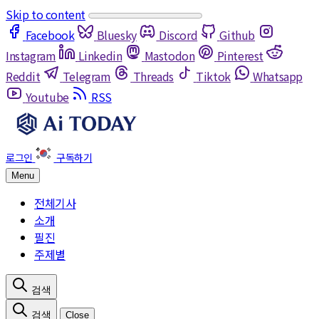
Skip to content
Facebook
Bluesky
Discord
Github
Instagram
Linkedin
Mastodon
Pinterest
Reddit
Telegram
Threads
Tiktok
Whatsapp
Youtube
RSS
Menu
전체기사
소개
필진
주제별
Close