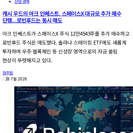
산업·경제
캐시 우드의 아크 인베스트, 스페이스X 대규모 추가 매수
단행...로빈후드는 동시 매도
아크 인베스트가 스페이스X 주식 12만4543주를 추가 매수하고
로빈후드 주식은 매도했다. 솔라나 스테이킹 ETF에도 새롭게
투자하며 우주·블록체인 등 신성장 영역으로의 자금 쏠림
현상이 뚜렷해지고 있다.
정주필
/
28 7월 2026