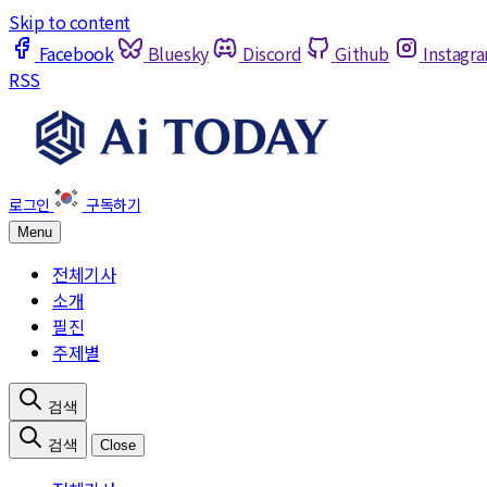
Skip to content
Facebook
Bluesky
Discord
Github
Instagr
RSS
Menu
전체기사
소개
필진
주제별
Close