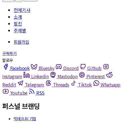
전체기사
소개
필진
주제별
Facebook
Bluesky
Discord
Github
Instagram
Linkedin
Mastodon
Pinterest
Reddit
Telegram
Threads
Tiktok
Whatsapp
Youtube
RSS
퍼스널 브랜딩
빅테크·AI 기업