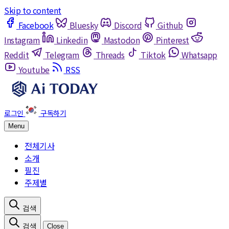
Skip to content
Facebook
Bluesky
Discord
Github
Instagram
Linkedin
Mastodon
Pinterest
Reddit
Telegram
Threads
Tiktok
Whatsapp
Youtube
RSS
Menu
전체기사
소개
필진
주제별
Close