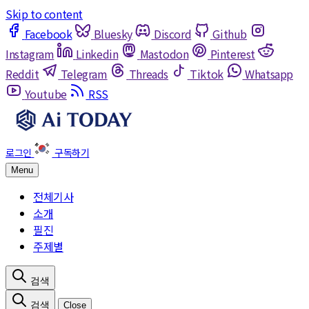
Skip to content
Facebook
Bluesky
Discord
Github
Instagram
Linkedin
Mastodon
Pinterest
Reddit
Telegram
Threads
Tiktok
Whatsapp
Youtube
RSS
Menu
전체기사
소개
필진
주제별
Close