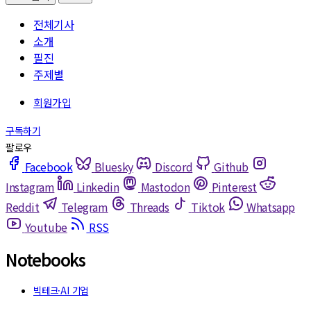
전체기사
소개
필진
주제별
Facebook
Bluesky
Discord
Github
Instagram
Linkedin
Mastodon
Pinterest
Reddit
Telegram
Threads
Tiktok
Whatsapp
Youtube
RSS
Notebooks
빅테크·AI 기업